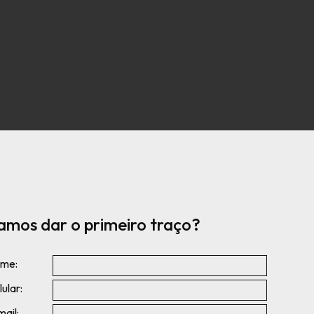
amos dar o primeiro traço?
me:
ular:
mail: