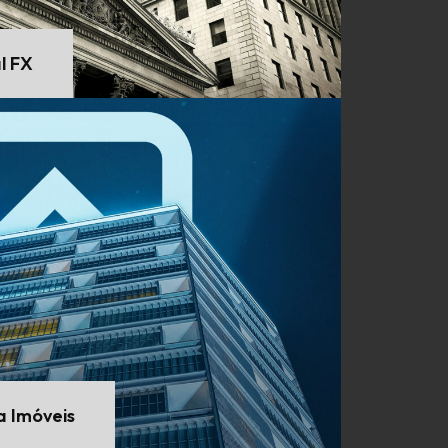
l FX
a Imóveis