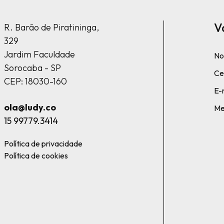
V
R. Barão de Piratininga,
329
Jardim Faculdade
No
Sorocaba - SP
Cel
CEP: 18030-160
E-
ola@ludy.co
Me
15 99779.3414
Política de privacidade
Política de cookies