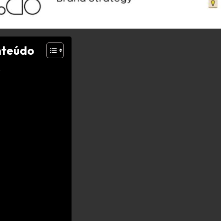
nteúdo
o