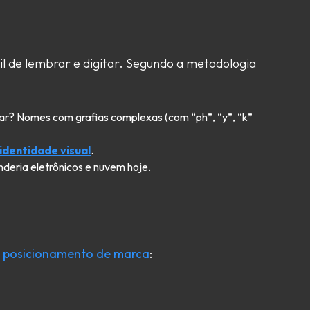
al da Propriedade
garantia de
l de lembrar e digitar. Segundo a metodologia
ar? Nomes com grafias complexas (com “ph”, “y”, “k”
identidade visual
.
deria eletrônicos e nuvem hoje.
o
posicionamento de marca
: