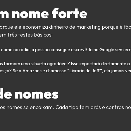
o é marca sem dono. Se você não registrar no INPI (Instituto Nacion
m nome forte
apenas esquentando o lugar para outra pessoa. O registro é a única 
 o nome.
que ele economiza dinheiro de marketing porque é fáci
em três testes básicos:
o nome no rádio, a pessoa consegue escrevê-lo no Google sem err
ras formam uma silhueta agradável? Isso impactará diretamente a
ça? Se a Amazon se chamasse “Livraria do Jeff”, ela jamais ven
 de nomes
e os nomes se encaixam. Cada tipo tem prós e contras n