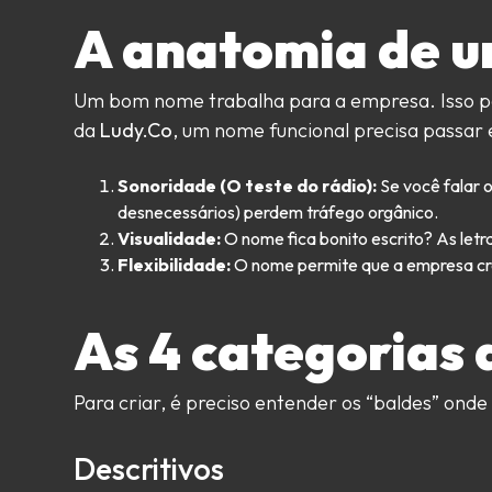
Sim. Marca sem registr
A anatomia de u
Industrial), você está 
propriedade real sobre
Um bom nome trabalha para a empresa. Isso por
da
Ludy.Co
, um nome funcional precisa passar 
Sonoridade (O teste do rádio):
Se você falar 
desnecessários) perdem tráfego orgânico.
Visualidade:
O nome fica bonito escrito? As let
Flexibilidade:
O nome permite que a empresa cres
As 4 categorias
Para criar, é preciso entender os “baldes” ond
Descritivos